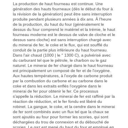
La production de haut fourneau est continue. Une
génération des hauts fourneaux (dès le début du four à
CONTRÔLE
la révision de la génération) peut être sans interruption
DE
produite pendant plusieurs années à dix ans. À l'heure
de la production, du haut du four (généralement le
QUALITÉ
dessus du four comprend le matériel et la trémie, le haut
fourneau moderne est le dessus de valve de cloche et le
dessus sans cloche) est sans interruption chargé avec
du minerai de fer, le coke et le flux, qui est soufflé du
CONTACTEZ-
conduit de la partie plus inférieure du haut fourneau.
Dans l'air chaud (1000 | le ° 1300 C), a pulvérisé avec
NOUS
du carburant tel que le pétrole, le charbon ou le gaz
naturel. Le minerai de fer chargé dans le haut fourneau
est principalement un composé de fer et de l'oxygène.
DEMANDEZ
Aux hautes températures, à l'oxyde de carbone produit
par la combustion du carbone et au carbone dans le
UNE
coke et dans les extraits enflés l'oxygène dans le
minerai de fer pour obtenir le fer. Ce processus
CITATION
s'appelle la réduction. Le minerai de fer est raffiné par la
réaction de réduction, et le fer fondu est libéré du
robinet. La gangue, le coke, et la cendre dans le minerai
NOUVELLES
de fer sont combinés avec un flux tel que la chaux se
sont ajoutés au four pour former les scories, qui sont
déchargées du trou de connexion et du débouché de
scories. Le gaz est mené du haut du four et employé en