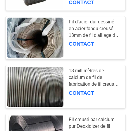
CONTACT
28
boules de carbure
Fil d'acier dur dessiné
en acier fondu creusé
de silicium
13mm de fil d'alliage de
fonderie de sidérurgie
CONTACT
13 millimètres de
12
calcium de fil de
Agent d'alliage en
fabrication de fil creusé
par silicium de
CONTACT
acier
processus avec la
norme de gigaoctet
Fil creusé par calcium
pur Deoxidizer de fil