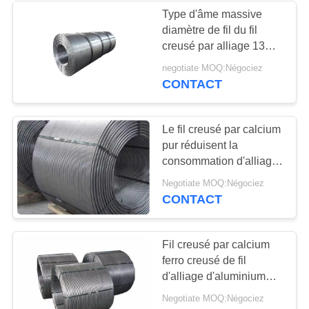
Type d'âme massive
diamètre de fil du fil
25
creusé par alliage 13mm
pour la sidérurgie et la
negotiate MOQ:Négociez
Flux en sidérurgie
fonderie
CONTACT
Le fil creusé par calcium
pur réduisent la
consommation d'alliage
réduisant le coût de
11
Negotiate MOQ:Négociez
sidérurgie
CONTACT
Carbone Ferro
Chrome
Fil creusé par calcium
ferro creusé de fil
d'alliage d'aluminium
pour le traitement en
Negotiate MOQ:Négociez
acier fondu