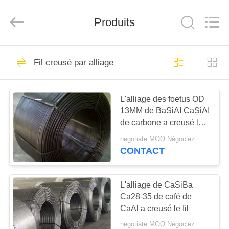
d'alliage
Fournisseur.
Copyright
Produits
©
2019
-
2021
ferroalloymetal.com.
MAISON
62
All
Rights
Fil creusé par alliage
Reserved.
Métal ferro d'alliage
PRODUITS
L'alliage des foetus OD
13MM de BaSiAI CaSiAI
AU
de carbone a creusé le
SUJET
fil
negotiate MOQ:Négociez
DE
CONTACT
21
NOUS
L'alliage de CaSiBa
Alliage de Fesimg
Ca28-35 de café de
VISITE
CaAl a creusé le fil
D'USINE
negotiate MOQ:Négociez