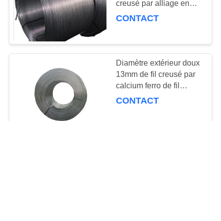
creusé par alliage en
27
acier fondu de traitement
CONTACT
poudre de silicium-
métal
Diamètre extérieur doux
13mm de fil creusé par
calcium ferro de fil
creusé par alliage de
CONTACT
Deoxidizer
23
silicium à haut
Bavarder
Matériel en acier de
carbone
ceinture creusé par
Enquête
calcium ferro de poudre
d'alliage de fil de
CONTACT
sidérurgie
CONTACT