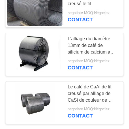
creusé le fil
negotiate MOQ:Négociez
CONTACT
40
Scories ferros
L'alliage du diamètre
d'alliage
13mm de café de
silicium de calcium a
creusé le fil
negotiate MOQ:Négociez
CONTACT
22
Le café de CaAl de fil
Fil creusé par
creusé par alliage de
CaSi de couleur de
alliage
nature augmente
negotiate MOQ:Négociez
considérablement le
CONTACT
rendement d'alliage