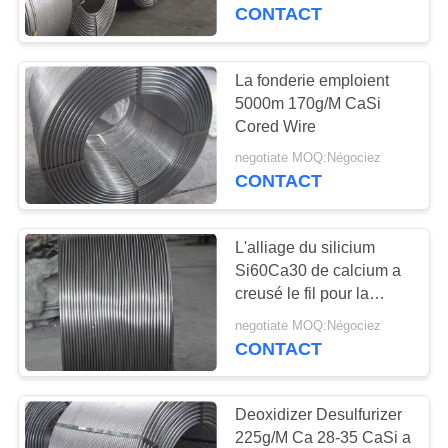
CONTACT
CONTRÔLE
DE
La fonderie emploient
38
QUALITÉ
5000m 170g/M CaSi
Inoculation
Cored Wire
malléable de fer
negotiate MOQ:Négociez
CONTACTEZ-
CONTACT
NOUS
L'alliage du silicium
DEMANDEZ
Si60Ca30 de calcium a
UNE
creusé le fil pour la
47
sidérurgie
CITATION
negotiate MOQ:Négociez
Briquettes de
CONTACT
ferrosilicium
NOUVELLES
Deoxidizer Desulfurizer
225g/M Ca 28-35 CaSi a