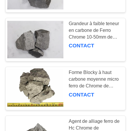
sidérurgie
CONTRÔLE
DE
Grandeur à faible teneur
38
QUALITÉ
en carbone de Ferro
Inoculation
Chrome 10-50mm de
carbone de Fecr
CONTACT
malléable de fer
CONTACTEZ-
NOUS
Forme Blocky à haut
DEMANDEZ
carbone moyenne micro
UNE
ferro de Chrome de
47
carbone de sidérurgie
CONTACT
CITATION
Briquettes de
basse
ferrosilicium
NOUVELLES
Agent de alliage ferro de
Hc Chrome de