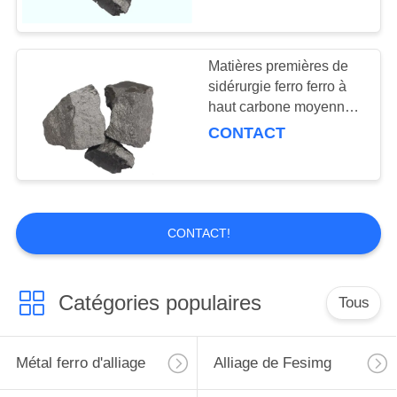
28
boules de carbure
Matières premières de
sidérurgie ferro ferro à
de silicium
haut carbone moyenne
de Chrome Chrome
CONTACT
12
CONTACT!
Agent d'alliage en
acier
Catégories populaires
Tous
Métal ferro d'alliage
Alliage de Fesimg