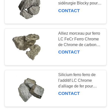
sidérurgie Blocky pour
l'acier de boule 10mm -
CONTACT
100mm
40
Scories ferros
Alliez morceau pur ferro
d'alliage
LC FeCr Ferro Chrome
de Chrome de carbone
additif le haut
CONTACT
22
Silicium ferro ferro de
Fil creusé par
l'additif LC Chrome
d'alliage de fer pour
alliage
l'acier inoxydable
CONTACT