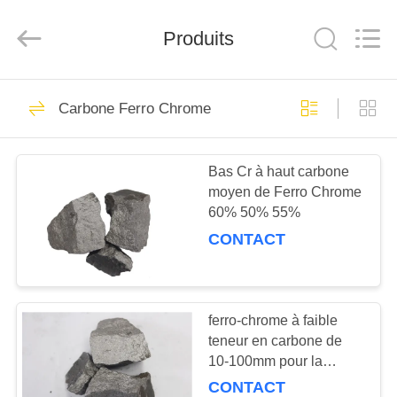
d'alliage
Fournisseur.
Copyright
Produits
©
2019
-
2021
ferroalloymetal.com.
MAISON
62
All
Rights
Carbone Ferro Chrome
Reserved.
Métal ferro d'alliage
PRODUITS
Bas Cr à haut carbone
moyen de Ferro Chrome
AU
60% 50% 55%
SUJET
CONTACT
DE
21
NOUS
ferro-chrome à faible
Alliage de Fesimg
teneur en carbone de
VISITE
10-100mm pour la
D'USINE
fonderie de bâti de
CONTACT