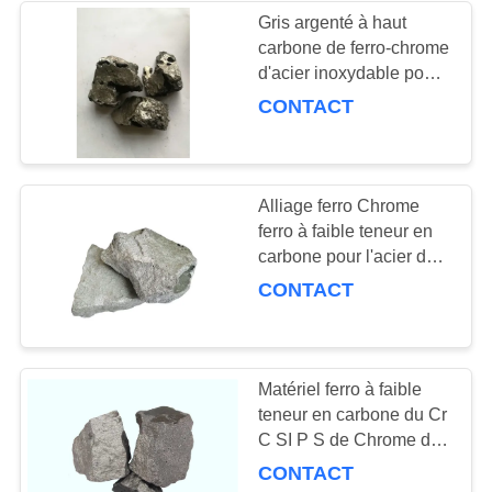
Gris argenté à haut
carbone de ferro-chrome
25
d'acier inoxydable pour
l'industrie métallurgique
CONTACT
Flux en sidérurgie
Alliage ferro Chrome
ferro à faible teneur en
carbone pour l'acier de
Special de résistance à
CONTACT
11
l'oxydation
Carbone Ferro
Chrome
Matériel ferro à faible
teneur en carbone du Cr
C SI P S de Chrome de
carbone micro pour
CONTACT
l'industrie chimique