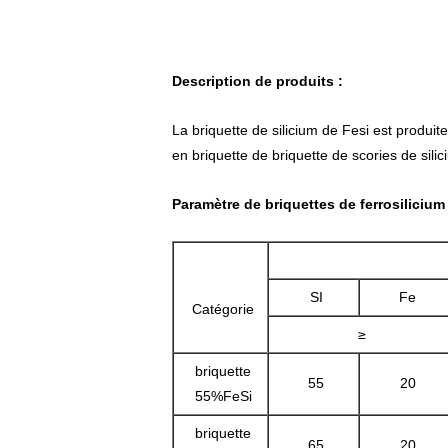
Description de produits :
La briquette
de silicium
de
Fesi
est produite
en briquette de briquette de scories de sili
Paramètre
de briquettes
de
ferrosilicium
SI
Fe
Catégorie
≥
briquette
55
20
55%FeSi
briquette
65
20