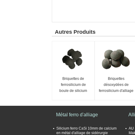
Autres Produits
Briquettes de
Briquettes
ferrosilicium de
désoxydées de
boule de silicium
ferrosilicium d'alliage
de sidérurgie
Métal ferro d'alliage
Al
Silicium ferro CaSi 10mm de calcium
AU 
en métal d'alliage de sidérurgie
Mak