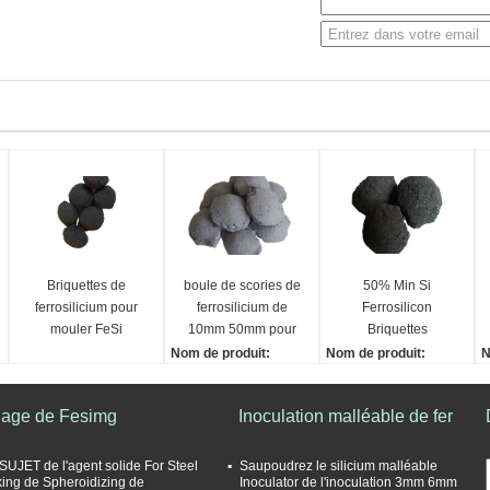
Briquettes de
boule de scories de
50% Min Si
ferrosilicium pour
ferrosilicium de
Ferrosilicon
mouler FeSi
10mm 50mm pour
Briquettes
l'acier de Deoxidizer
Steelmaking et
Nom de produit:
Nom de produit:
N
industries de
Boule de scories de ferr
Briquettes de ferrosilici
B
fonderie
osilicium
um
T
liage de Fesimg
Inoculation malléable de fer
Composition chimiqu
Composition chimiqu
1
e:
e:
U
Manganèse SI
Manganèse, Fe
S
SUJET de l'agent solide For Steel
Saupoudrez le silicium malléable
ing de Spheroidizing de
Inoculator de l'inoculation 3mm 6mm
Taille:
Taille:
d