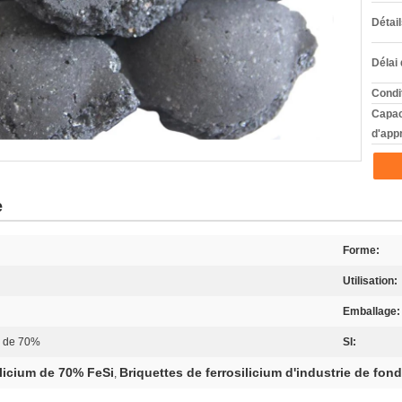
Détai
Délai 
Condi
Capac
d'app
e
Forme:
Utilisation:
Emballage:
um de 70%
SI:
ilicium de 70% FeSi
Briquettes de ferrosilicium d'industrie de fond
,