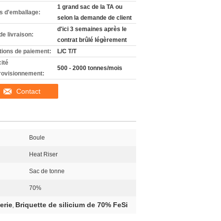
1 grand sac de la TA ou
ls d'emballage:
selon la demande de client
d'ici 3 semaines après le
de livraison:
contrat brûlé légèrement
tions de paiement:
L/C T/T
ité
500 - 2000 tonnes/mois
rovisionnement:
Contact
Boule
Heat Riser
Sac de tonne
70%
erie
Briquette de silicium de 70% FeSi
,