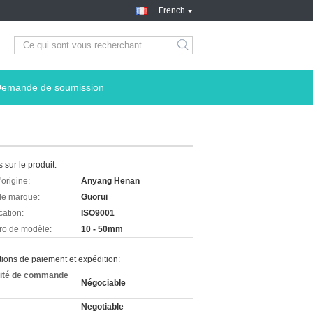
French
emande de soumission
s sur le produit:
'origine:
Anyang Henan
e marque:
Guorui
cation:
ISO9001
o de modèle:
10 - 50mm
ions de paiement et expédition:
ité de commande
Négociable
Negotiable