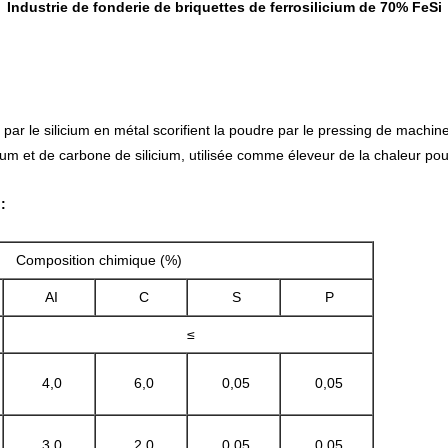
Industrie de fonderie de briquettes de ferrosilicium de 70% FeSi
 par le silicium en métal scorifient la poudre par le pressing de machine
cium et de carbone de silicium, utilisée comme éleveur de la chaleur pour
:
Composition chimique (%)
AI
C
S
P
≤
4,0
6,0
0,05
0,05
3,0
2,0
0,05
0,05