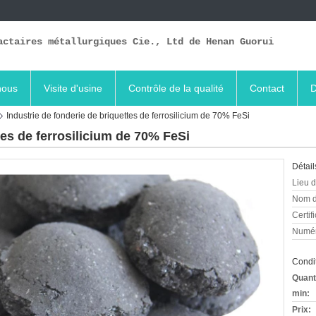
actaires métallurgiques Cie., Ltd de Henan Guorui
nous
Visite d'usine
Contrôle de la qualité
Contact
D
Industrie de fonderie de briquettes de ferrosilicium de 70% FeSi
tes de ferrosilicium de 70% FeSi
Détail
Lieu d
Nom d
Certifi
Numér
Condit
Quant
min:
Prix: