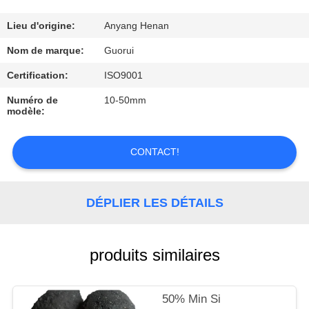
CONTRÔLE
Lieu d'origine:
Anyang Henan
DE
Nom de marque:
Guorui
QUALITÉ
Certification:
ISO9001
Numéro de
10-50mm
modèle:
CONTACTEZ-
NOUS
CONTACT!
DEMANDEZ
UNE
DÉPLIER LES DÉTAILS
CITATION
produits similaires
NOUVELLES
50% Min Si