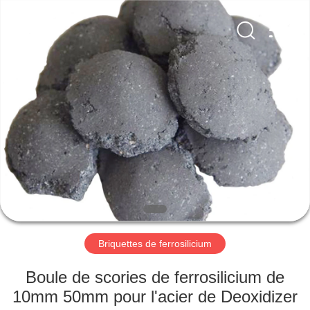
d'alliage
Fournisseur.
Copyright
©
2019
-
2021
ferroalloymetal.com.
MAISON
All
Rights
Reserved.
PRODUITS
AU
SUJET
DE
NOUS
Briquettes de ferrosilicium
VISITE
Boule de scories de ferrosilicium de
D'USINE
10mm 50mm pour l'acier de Deoxidizer