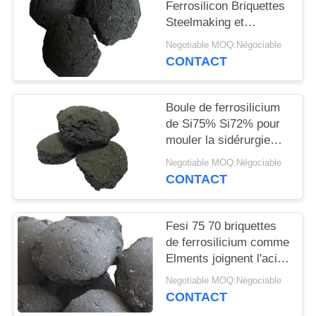
Ferrosilicon Briquettes
Steelmaking et
industries de fonderie
Negotiable MOQ:Négociable
CONTACT
Boule de ferrosilicium
de Si75% Si72% pour
mouler la sidérurgie
non ferreuse
Negotiable MOQ:Négociable
CONTACT
Fesi 75 70 briquettes
de ferrosilicium comme
Elments joignent l'acier
faiblement allié d'In
Negotiable MOQ:Négociable
d'agent
CONTACT