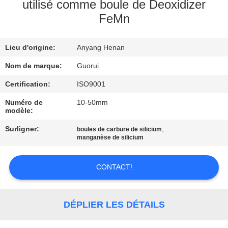
utilisé comme boule de Deoxidizer
FeMn
CONTRÔLE
DE
Lieu d'origine:
Anyang Henan
QUALITÉ
Nom de marque:
Guorui
CONTACTEZ-
Certification:
ISO9001
NOUS
Numéro de
10-50mm
modèle:
Surligner:
,
boules de carbure de silicium
NOUVELLES
manganèse de silicium
DEMANDEZ
CONTACT!
UNE
CITATION
DÉPLIER LES DÉTAILS