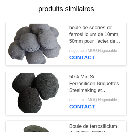
PLAN
produits similaires
DU
SITE
boule de scories de
ferrosilicium de 10mm
PRIVACY
50mm pour l'acier de
Deoxidizer
POLICY
negotiable MOQ:Négociable
CONTACT
50% Min Si
Ferrosilicon Briquettes
Steelmaking et
industries de fonderie
negotiable MOQ:Négociable
CONTACT
Boule de ferrosilicium