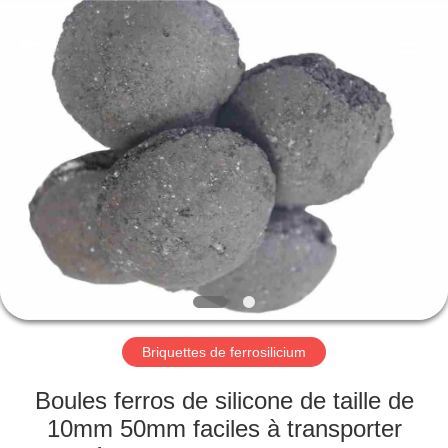
d'alliage
Fournisseur.
Copyright
©
2019
-
2025
Henan
MAISON
Guorui
Metallurgical
Refractories
Co.,
Ltd.
PRODUITS
All
Rights
Reserved.
AU
SUJET
DE
NOUS
Briquettes de ferrosilicium
VISITE
Boules ferros de silicone de taille de
D'USINE
10mm 50mm faciles à transporter