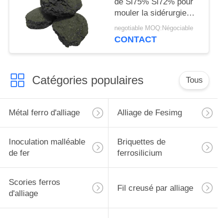
de Si75% Si72% pour
mouler la sidérurgie
non ferreuse
negotiable MOQ:Négociable
CONTACT
Catégories populaires
Tous
Métal ferro d'alliage
Alliage de Fesimg
Inoculation malléable
Briquettes de
de fer
ferrosilicium
Scories ferros
Fil creusé par alliage
d'alliage