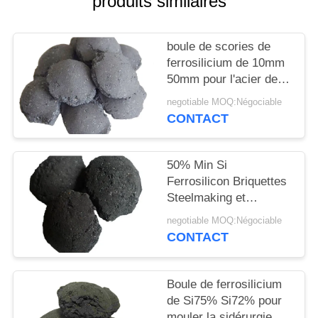
produits similaires
PLAN
DU
boule de scories de
SITE
ferrosilicium de 10mm
50mm pour l'acier de
PRIVACY
Deoxidizer
negotiable MOQ:Négociable
POLICY
CONTACT
50% Min Si
Ferrosilicon Briquettes
Steelmaking et
industries de fonderie
negotiable MOQ:Négociable
CONTACT
Boule de ferrosilicium
de Si75% Si72% pour
mouler la sidérurgie