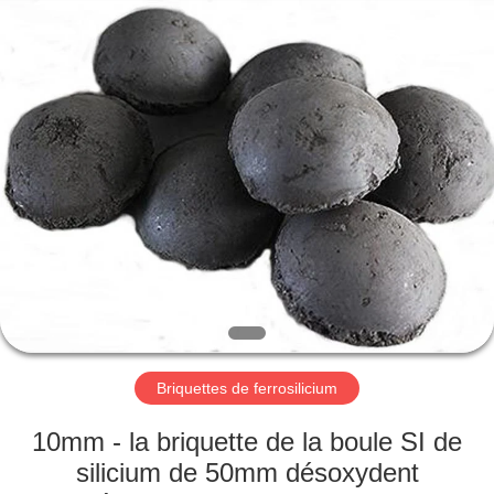
d'alliage
Supplier.
Copyright
©
2019
-
2025
Henan
MAISON
Guorui
Metallurgical
Refractories
Co.,
Ltd.
PRODUITS
All
Rights
Reserved.
AU
SUJET
DE
NOUS
Briquettes de ferrosilicium
VISITE
10mm - la briquette de la boule SI de
D'USINE
silicium de 50mm désoxydent