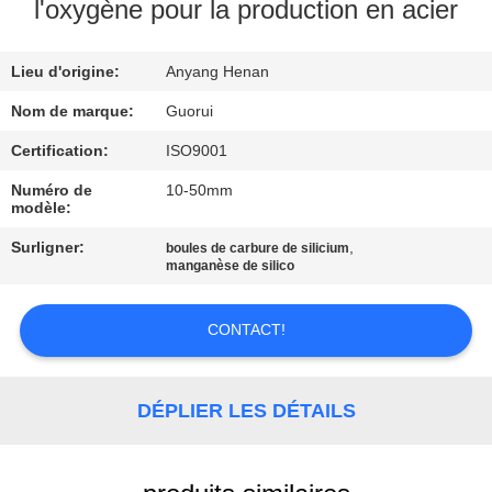
l'oxygène pour la production en acier
CONTRÔLE
Lieu d'origine:
Anyang Henan
DE
QUALITÉ
Nom de marque:
Guorui
Certification:
ISO9001
CONTACTEZ-
Numéro de
10-50mm
modèle:
NOUS
Surligner:
,
boules de carbure de silicium
manganèse de silico
NOUVELLES
CONTACT!
DEMANDEZ
UNE
DÉPLIER LES DÉTAILS
CITATION