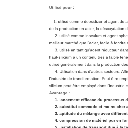
Utilisé pour :
1. utilisé comme deoxidizer et agent de alli
de la production en acier, la désoxydation do
2. utilisé comme inoculum et agent spheroid
meilleur marché que l'acier, facile à fondre
3. utilisé en tant qu'agent réducteur dans la
haut-silicium a un contenu très à faible tene
utilisé généralement dans la production des 
4. Utilisation dans d'autres secteurs. Aff
l'industrie de transformation. Peut être e
silicium peut être employé dans l'industrie c
Avantage
:
1. lancement efficace du processus de
2. substitut commode et moins cher au
3. aptitude du mélange avec différent
4. compression de matériel pur en fo
5. installation de transport due à la 