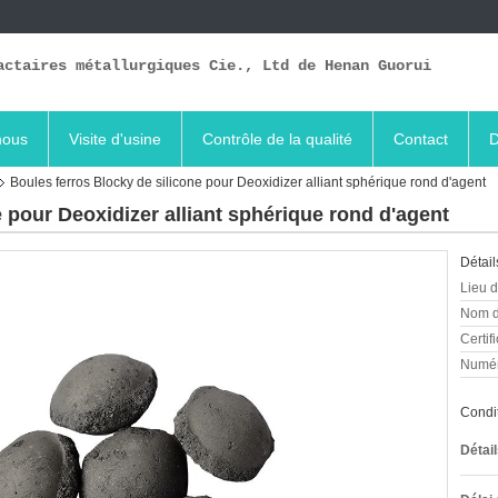
actaires métallurgiques Cie., Ltd de Henan Guorui
nous
Visite d'usine
Contrôle de la qualité
Contact
D
Boules ferros Blocky de silicone pour Deoxidizer alliant sphérique rond d'agent
 pour Deoxidizer alliant sphérique rond d'agent
Détail
Lieu d
Nom d
Certifi
Numér
Condit
Détai