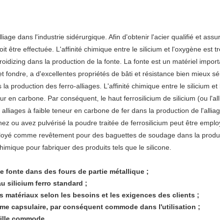
age dans l'industrie sidérurgique. Afin d'obtenir l'acier qualifié et assur
it être effectuée. L'affinité chimique entre le silicium et l'oxygène est t
izing dans la production de la fonte. La fonte est un matériel importa
 et fondre, a d'excellentes propriétés de bâti et résistance bien mieux s
 production des ferro-alliages. L'affinité chimique entre le silicium et 
ur en carbone. Par conséquent, le haut ferrosilicium de silicium (ou l'al
alliages à faible teneur en carbone de fer dans la production de l'alliag
inez ou avez pulvérisé la poudre traitée de ferrosilicium peut être e
mployé comme revêtement pour des baguettes de soudage dans la product
himique pour fabriquer des produits tels que le silicone.
 fonte dans des fours de partie métallique ;
 silicium ferro standard ;
s matériaux selon les besoins et les exigences des clients ;
rme capsulaire, par conséquent commode dans l'utilisation ;
taille commode.