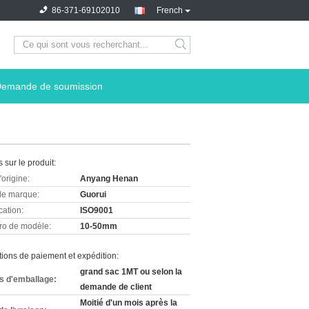
86-371-69102010
French
emande de soumission
s sur le produit:
'origine:
Anyang Henan
e marque:
Guorui
cation:
ISO9001
o de modèle:
10-50mm
ions de paiement et expédition:
grand sac 1MT ou selon la
ls d'emballage:
demande de client
Moitié d'un mois après la