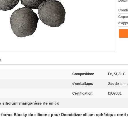
Délai 
Condi
Capac
d'app
e
Composition:
Fe, SI, Al, C
d'emballage:
Sac de tonn
Certification:
ISO9001
 silicium
manganèse de silico
,
 ferros Blocky de silicone pour Deoxidizer alliant sphérique rond 