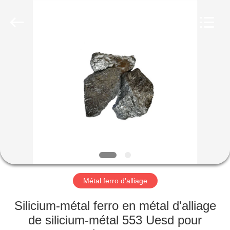
d'alliage
Fournisseur.
Copyright
©
2019
-
2025
Henan
MAISON
Guorui
Metallurgical
Refractories
Co.,
Ltd.
PRODUITS
All
Rights
Reserved.
AU
SUJET
DE
NOUS
Métal ferro d'alliage
VISITE
Silicium-métal ferro en métal d'alliage
D'USINE
de silicium-métal 553 Uesd pour