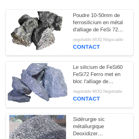
PLAN
DU
Poudre 10-50mm de
SITE
ferrosilicium en métal
d'alliage de FeSi 72%
Ferro
negotiable MOQ:Négociable
PRIVACY
CONTACT
POLICY
Le silicium de FeSi60
FeSi72 Ferro met en
bloc l'alliage de
ferrosilicium de 10-
negotiable MOQ:Negotiable
100mm
CONTACT
Sidérurgie sic
métallurgique
Deoxidizer