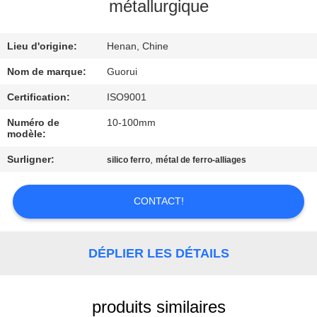
métallurgique
CONTRÔLE
Lieu d'origine:
Henan, Chine
DE
QUALITÉ
Nom de marque:
Guorui
Certification:
ISO9001
CONTACTEZ-
Numéro de
10-100mm
modèle:
NOUS
Surligner:
,
silico ferro
métal de ferro-alliages
NOUVELLES
CONTACT!
DEMANDEZ
UNE
DÉPLIER LES DÉTAILS
CITATION
produits similaires