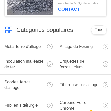
métallurgique de
negotiable MOQ:Négociable
poudre de carbure de
CONTACT
silicium
Catégories populaires
Tous
Métal ferro d'alliage
Alliage de Fesimg
Inoculation malléable
Briquettes de
de fer
ferrosilicium
Scories ferros
Fil creusé par alliage
d'alliage
Carbone Ferro
Flux en sidérurgie
Chrome