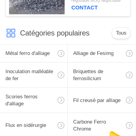
negotiable MOQ:Négociable
poudre de carbure de
CONTACT
silicium
Catégories populaires
Tous
Métal ferro d'alliage
Alliage de Fesimg
Inoculation malléable
Briquettes de
de fer
ferrosilicium
Scories ferros
Fil creusé par alliage
d'alliage
Carbone Ferro
Flux en sidérurgie
Chrome