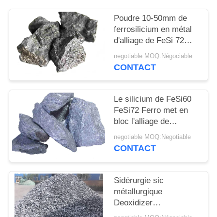
PLAN
DU
Poudre 10-50mm de
ferrosilicium en métal
SITE
d'alliage de FeSi 72%
Ferro
negotiable MOQ:Négociable
PRIVACY
CONTACT
POLICY
Le silicium de FeSi60
FeSi72 Ferro met en
bloc l'alliage de
ferrosilicium de 10-
negotiable MOQ:Negotiable
100mm
CONTACT
Sidérurgie sic
métallurgique
Deoxidizer
métallurgique de