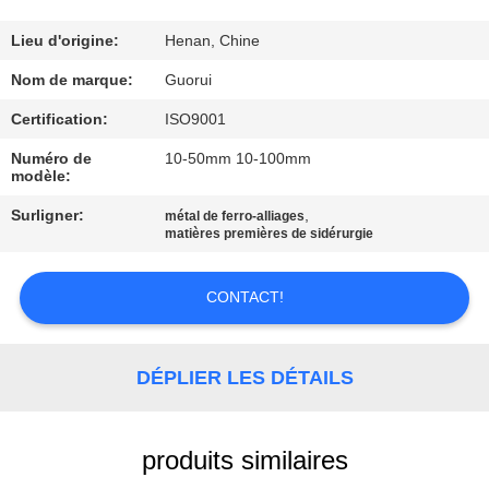
CONTRÔLE
Lieu d'origine:
Henan, Chine
DE
Nom de marque:
Guorui
QUALITÉ
Certification:
ISO9001
Numéro de
10-50mm 10-100mm
modèle:
CONTACTEZ-
NOUS
Surligner:
,
métal de ferro-alliages
matières premières de sidérurgie
NOUVELLES
CONTACT!
DEMANDEZ
DÉPLIER LES DÉTAILS
UNE
CITATION
produits similaires