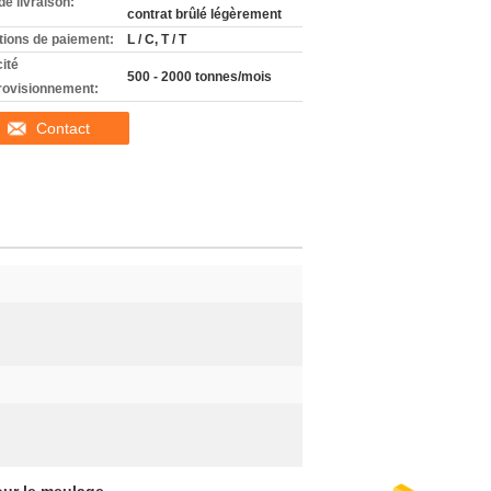
de livraison:
contrat brûlé légèrement
tions de paiement:
L / C, T / T
ité
500 - 2000 tonnes/mois
rovisionnement:
Contact