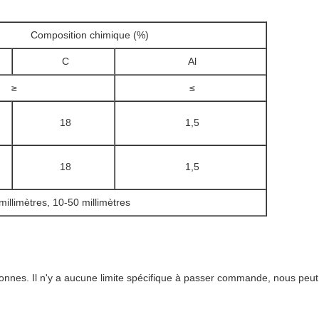
Composition chimique (%)
C
Al
≥
≤
18
1,5
18
1,5
 millimètres, 10-50 millimètres
es. Il n'y a aucune limite spécifique à passer commande, nous peut d