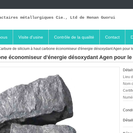
actaires métallurgiques Cie., Ltd de Henan Guorui
nous
Visite d'usine
Contrôle de la qualité
Contact
D
arbure de silicium à haut carbone économiseur d'énergie désoxydant Agen pour 
bone économiseur d'énergie désoxydant Agen pour l
Détail
Lieu d
Nom d
Certifi
Numér
Condit
Détai