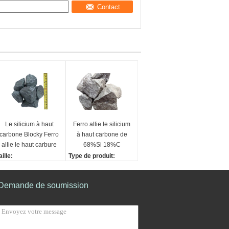
Contact
Le silicium à haut
Ferro allie le silicium
carbone Blocky Ferro
à haut carbone de
allie le haut carbure
68%Si 18%C
de silicium de dureté
aille:
Type de produit:
-10mm, 10-50mm
Silicium à haut carbone
eprésentation:
Composition chimiqu
Demande de soumission
eoxidizer
e:
orme:
SI, C
locky
Surface:
tilisation:
Morceau
idérurgie
Aspect: