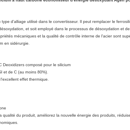
licium à haut carbone économiseur d'énergie désoxydant Agen p
ype d'alliage utilisé dans le convertisseur. Il peut remplacer le ferrosil
désoxydation, et soit employé dans le processus de désoxydation et de a
opriétés mécaniques et la qualité de contrôle interne de l'acier sont su
ium en sidérurgie.
 C Deoxidizers composé pour le silicium
I et de C (au moins 80%).
l'excellent effet thermique.
bone
la qualité du produit, améliorez la nouvelle énergie des produits, réduise
onomiques.