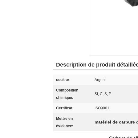
Description de produit détaillé
couleur:
Argent
Composition
SI, C, S, P
chimique:
Certificat:
ISO9001
Mettre en
matériel de carbure 
évidence: