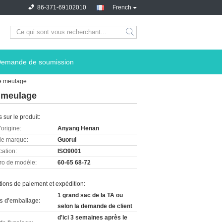
86-371-69102010
French
emande de soumission
le meulage
e meulage
s sur le produit:
'origine:
Anyang Henan
e marque:
Guorui
cation:
ISO9001
o de modèle:
60-65 68-72
ions de paiement et expédition:
1 grand sac de la TA ou
ls d'emballage:
selon la demande de client
d'ici 3 semaines après le