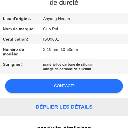
de dureté
CONTRÔLE
Lieu d'origine:
Anyang Henan
DE
QUALITÉ
Nom de marque:
Guo Rui
Certification:
ISO9001
CONTACTEZ-
Numéro de
3-10mm, 10-50mm
modèle:
NOUS
Surligner:
,
matériel de carbure de silicium
alliage de carbone de silicium
DEMANDEZ
UNE
CONTACT!
CITATION
DÉPLIER LES DÉTAILS
NOUVELLES