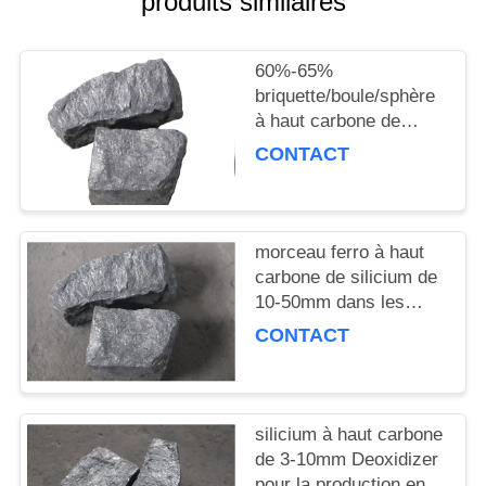
produits similaires
60%-65%
briquette/boule/sphère
à haut carbone de
silicium
CONTACT
morceau ferro à haut
carbone de silicium de
10-50mm dans les
fonderies
CONTACT
silicium à haut carbone
de 3-10mm Deoxidizer
pour la production en