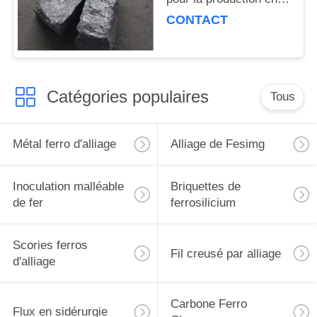
acier
CONTACT
Catégories populaires
Tous
Métal ferro d'alliage
Alliage de Fesimg
Inoculation malléable
Briquettes de
de fer
ferrosilicium
Scories ferros
Fil creusé par alliage
d'alliage
Carbone Ferro
Flux en sidérurgie