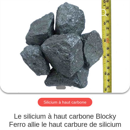
d'alliage
Fournisseur.
Copyright
©
2019
-
2025
ferroalloymetal.com.
MAISON
All
Rights
Reserved.
PRODUITS
AU
SUJET
DE
NOUS
Silicium à haut carbone
VISITE
Le silicium à haut carbone Blocky
D'USINE
Ferro allie le haut carbure de silicium