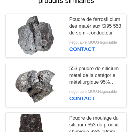
produits similaires
PLAN
DU
Poudre de ferrosilicium
SITE
des matériaux Si95 553
de semi-conducteur
PRIVACY
negotiable MOQ:Négociable
POLICY
CONTACT
553 poudre de silicium-
métal de la catégorie
métallurgique 95%
100mm
negotiable MOQ:Négociable
CONTACT
Poudre de moulage du
silicium 553 du produit
chimique 93% 10mm