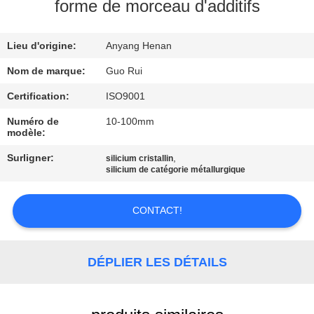
forme de morceau d'additifs
CONTRÔLE
Lieu d'origine:
Anyang Henan
DE
QUALITÉ
Nom de marque:
Guo Rui
Certification:
ISO9001
CONTACTEZ-
Numéro de
10-100mm
modèle:
NOUS
Surligner:
,
silicium cristallin
silicium de catégorie métallurgique
NOUVELLES
CONTACT!
DEMANDEZ
UNE
DÉPLIER LES DÉTAILS
CITATION