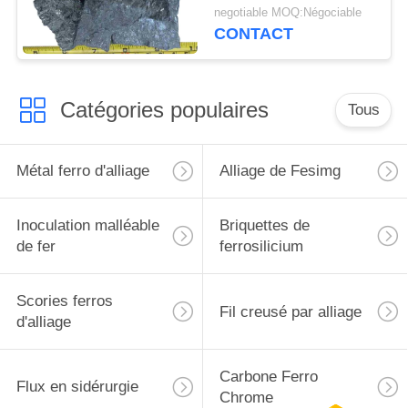
baryum FeBa20Si45 de
negotiable MOQ:Négociable
silicium
CONTACT
Catégories populaires
Tous
Métal ferro d'alliage
Alliage de Fesimg
Inoculation malléable
Briquettes de
de fer
ferrosilicium
Scories ferros
Fil creusé par alliage
d'alliage
Carbone Ferro
Flux en sidérurgie
Chrome