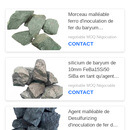
PLAN
DU
Morceau malléable
SITE
ferro d'inoculation de
fer du baryum
FeBa2Si65 de silicium
negotiable MOQ:Négociation
PRIVACY
CONTACT
POLICY
silicium de baryum de
10mm FeBa15Si50
SiBa en tant qu'agent
de désoxydation
negotiable MOQ:Négociable
CONTACT
Agent malléable de
Desulfurizing
d'inoculation de fer du