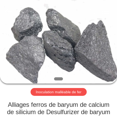
Guorui
Metallurgical
Refractories
Co.,
Ltd.
All
Rights
Reserved.
MAISON
PRODUITS
AU
SUJET
DE
NOUS
Inoculation malléable de fer
VISITE
Alliages ferros de baryum de calcium
D'USINE
de silicium de Desulfurizer de baryum