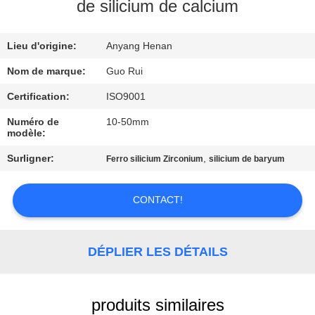
de silicium de calcium
CONTRÔLE
Lieu d'origine:
Anyang Henan
DE
QUALITÉ
Nom de marque:
Guo Rui
Certification:
ISO9001
CONTACTEZ-
Numéro de
10-50mm
modèle:
NOUS
Surligner:
,
Ferro silicium Zirconium
silicium de baryum
NOUVELLES
CONTACT!
DEMANDEZ
UNE
DÉPLIER LES DÉTAILS
CITATION
produits similaires